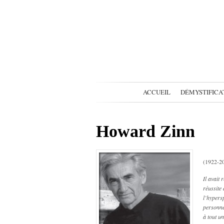
ACCUEIL
DÉMYSTIFICA
Howard Zinn
(1922-2
Il avait 
réussite
l’hypers
personn
à tout u