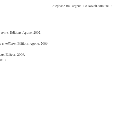
Stéphane Baillargeon, Le Devoir.com 2010
 jours
, Editions Agone, 2002.
 et militant
, Editions Agone, 2006.
 Lux Éditeur, 2009.
2010.