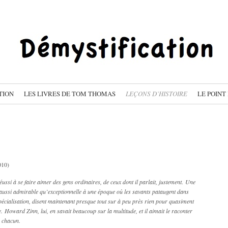
TION
LES LIVRES DE TOM THOMAS
LEÇONS D’HISTOIRE
LE POINT
010)
réussi à se faire aimer des gens ordinaires, de ceux dont il parlait, justement.
Une
 aussi admirable qu’exceptionnelle à une époque où les savants pataugent dans
pécialisation, disent maintenant presque tout sur à peu près rien pour quasiment
e.
Howard Zinn, lui, en savait beaucoup sur la multitude, et il aimait le raconter
n chacun.