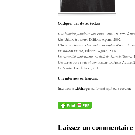
Quelques-uns de ses textes:
Une histoire populaire des États-Unis. De 1492 à nos
Karl Marx, le retour
, Editions Agone, 2002.
L’Impossible neutralité. Autobiographie d’un historien
En suivant Emma
, Editions Agone, 2007.
La mentalité américaine: au delà de Barack Obama
,
Désobéissance civile et démocratie
, Editions Agone, 
La bombe
, Lux Éditeur, 2011.
Une interview en français:
Interview à
télécharger
au format mp3 ou à écouter:
Laissez un commentaire