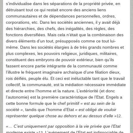
s’individualise dans les séparations de la propriété privée, en
détruisant tout ce qui restait encore des anciens liens
communautaires et de dépendances personnelles, ordres,
corporations, etc. Dans les sociétés anciennes, il y avait déjà
des hiérarchies, des chefs, des inégalités, des règles, des
fonctions diversifiées. Mais cela n’était que la combinaison des
divers éléments d’un tout, présupposés comme ce tout lui-
même. Dans les sociétés élargies à de très grands nombres et
plus complexes, les pouvoirs religieux, juridiques, militaires,
constituent des embryons de pouvoir extérieur, bien qu’ils
fassent encore partie intégrante de la communauté comme
l’illustre le fréquent imaginaire archaïque d’une filiation dieux,
rois déifiés, peuple élu. Et ceci est inéluctable tant que le travail
collectif, la communauté, est la médiation nécessaire immédiate
et directe entre l’homme et la nature. L’extériorité (et donc
l’autonomie) est la première caractéristique de l’Etat. Engels a
cette bonne formule que le chef primitif
« est au sein de la
société »
, tandis que l’homme d’Etat
« est obligé de vouloir
représenter quelque chose au dehors et au dessus d’elle »
.
12
«
…
C’est uniquement par opposition à la vie privée que l’Etat
moderne existe »
.
L’avènement de l’Etat est indissociable de
13