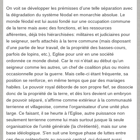
On voit se développer les prémisses d’une telle séparation avec
la dégradation du système féodal en monarchie absolue. Le
monde féodal est lui aussi fondé sur une occupation commune
de la terre mais avec des fonctions, et les ressources
afférentes, déjà très hiérarchisées: militaires et judiciaires pour
le seigneur, serfs attachés à la terre commune (mais disposant
d’une partie de leur travail, de la propriété des basses-cours,
parfois de lopins, etc.), Eglise pour unir en une société
ordonnée ce monde divisé. Car le roi n’était au début qu’un
seigneur comme les autres, un chef de coalition plus ou moins
occasionnelle pour la guerre. Mais celle-ci étant fréquente, sa
position se renforce, en même temps que par des mariages
habiles. Le pouvoir royal déborde de son propre fief, se dissocie
donc de la propriété de la terre, et dès lors devient un embryon
de pouvoir séparé, s’affirme comme extérieur à la communauté
terrienne et villageoise, comme l’organisateur d’une unité plus
large. Ce faisant, il se heurte à l’Eglise, autre puissance non
seulement terrienne comme lui mais surtout jusque là seule
organisatrice de l’unité générale (la chrétienté), mais sur une
base idéologique. S’en suit une longue phase de luttes entre
ces deux prétendants au pouvoir central, qui doivent aussi