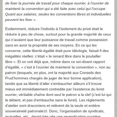
de fixer la journée de travail pour chaque ouvrier, à l’ouvrier de
maintenir la convention qui a été faite avec celui qui l’occupe.
Quant aux salaires, seules les conventions libres et individuelles
peuvent les fixer ».
Evidemment, réduire l’individu à l’isolement du privé était le
réduire à peu de chose, surtout pour la grande majorité de ceux
qui n’avaient que leur puissance de travail comme possession
sans en avoir la propriété de ses moyens. En ce qui les
concerne, cette liberté-égalité était pure idéologie, faisait fi des
inégalités réelles: c’était « le renard libre dans le poulailler
libre ». Et on voit déjà que, même dans ce soi-disant rapport
d’égalité, « c’est à l’ouvrier de maintenir la convention », non au
patron (lesquels, en plus, ont la majorité aux Conseils des
Prud’hommes chargés de juger de leur bonne application),
tandis que sa liberté d’aller s’embaucher ailleurs s’il trouve
mieux est immédiatement contredite par l’existence du livret
ouvrier, véritable chaîne dont seul le patron a la clef (c’est lui qui
le détient, et pas d’embauche sans le livret). Les règlements
d’atelier sont draconiens et relèvent de la seule et entière
souveraineté patronale
. Donc, l’organisation de syndicats,
10
mutuelles, etc., devint très vite une revendication ouvrière.