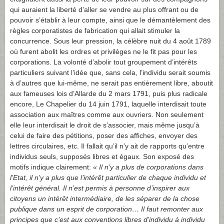
qui auraient la liberté d’aller se vendre au plus offrant ou de
pouvoir s’établir à leur compte, ainsi que le démantèlement des
règles corporatistes de fabrication qui allait stimuler la
concurrence. Sous leur pression, la célèbre nuit du 4 août 1789
où furent abolit les ordres et privilèges ne le fit pas pour les
corporations. La volonté d’abolir tout groupement d’intérêts
particuliers suivant l’idée que, sans cela, l’individu serait soumis
à d’autres que lui-même, ne serait pas entièrement libre, aboutit
aux fameuses lois d’Allarde du 2 mars 1791, puis plus radicale
encore, Le Chapelier du 14 juin 1791, laquelle interdisait toute
association aux maîtres comme aux ouvriers. Non seulement
elle leur interdisait le droit de s’associer, mais même jusqu’à
celui de faire des pétitions, poser des affiches, envoyer des
lettres circulaires, etc. Il fallait qu’il n’y ait de rapports qu’entre
individus seuls, supposés libres et égaux. Son exposé des
motifs indique clairement:
«
Il n’y a plus de corporations dans
l’Etat, il n’y a plus que l’intérêt particulier de chaque individu et
l’intérêt général. Il n’est permis à personne d’inspirer aux
citoyens un intérêt intermédiaire, de les séparer de la chose
publique dans un esprit de corporation… Il faut remonter aux
principes que c’est aux conventions libres d’individu à individu