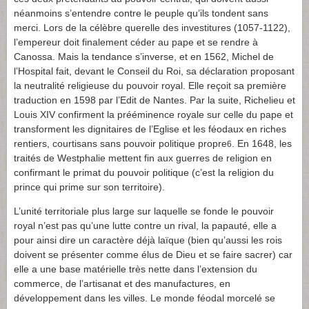
néanmoins s’entendre contre le peuple qu’ils tondent sans
merci. Lors de la célèbre querelle des investitures (1057-1122),
l’empereur doit finalement céder au pape et se rendre à
Canossa. Mais la tendance s’inverse, et en 1562, Michel de
l’Hospital fait, devant le Conseil du Roi, sa déclaration proposant
la neutralité religieuse du pouvoir royal. Elle reçoit sa première
traduction en 1598 par l’Edit de Nantes. Par la suite, Richelieu et
Louis XIV confirment la prééminence royale sur celle du pape et
transforment les dignitaires de l’Eglise et les féodaux en riches
rentiers, courtisans sans pouvoir politique propre
. En 1648, les
6
traités de Westphalie mettent fin aux guerres de religion en
confirmant le primat du pouvoir politique (c’est la religion du
prince qui prime sur son territoire).
L’unité territoriale plus large sur laquelle se fonde le pouvoir
royal n’est pas qu’une lutte contre un rival, la papauté, elle a
pour ainsi dire un caractère déjà laïque (bien qu’aussi les rois
doivent se présenter comme élus de Dieu et se faire sacrer) car
elle a une base matérielle très nette dans l’extension du
commerce, de l’artisanat et des manufactures, en
développement dans les villes. Le monde féodal morcelé se