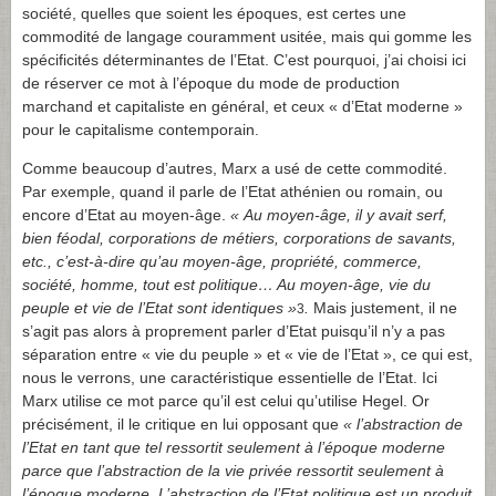
société, quelles que soient les époques, est certes une
commodité de langage couramment usitée, mais qui gomme les
spécificités déterminantes de l’Etat. C’est pourquoi, j’ai choisi ici
de réserver ce mot à l’époque du mode de production
marchand et capitaliste en général, et ceux « d’Etat moderne »
pour le capitalisme contemporain.
Comme beaucoup d’autres, Marx a usé de cette commodité.
Par exemple, quand il parle de l’Etat athénien ou romain, ou
encore d’Etat au moyen-âge.
«
Au moyen-âge, il y avait serf,
bien féodal, corporations de métiers, corporations de savants,
etc., c’est-à-dire qu’au moyen-âge, propriété, commerce,
société, homme, tout est politique… Au moyen-âge, vie du
peuple et vie de l’Etat sont identiques »
.
Mais justement, il ne
3
s’agit pas alors à proprement parler d’Etat puisqu’il n’y a pas
séparation entre « vie du peuple » et « vie de l’Etat », ce qui est,
nous le verrons, une caractéristique essentielle de l’Etat. Ici
Marx utilise ce mot parce qu’il est celui qu’utilise Hegel. Or
précisément, il le critique en lui opposant que
«
l’abstraction de
l’Etat en tant que tel ressortit seulement à l’époque moderne
parce que l’abstraction de la vie privée ressortit seulement à
l’époque moderne. L’abstraction de l’Etat politique est un produit