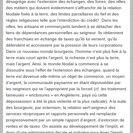
désagrège avec l’extension des échanges, des foires, des villes,
des métiers qui doivent évidemment s’affranchir de la relation
féodale fixée à la terre, des limites parcellaires du fief et des
règles religieuses telle que l’interdiction du crédit
. Dans les
7
villes, les artisans et commerçants tendent à se détacher des
liens de dépendances personnelles au seigneur. Ils obtiennent
des franchises en échange de taxes qu’ils lui versent, qu’ils
défendent et accroissent par la pression de leurs corporations.
Dans ce nouveau monde bourgeois, l’homme n’est plus fixé à la
terre mais court après l’argent, la richesse n’est plus la terre,
mais l’argent. Ainsi, le monde féodal a commencé à se
dissoudre sous l’effet de l’extension des échanges, quand la
terre est devenue elle-même un objet de commerce, un moyen
d’argent, la communauté paysanne en étant dépossédée par
les seigneurs qui se l’approprient par la force
(cf. les tristement
8
fameuses « enclosures » en Angleterre, pays où cette
dépossession a été la plus violente et la plus radicale). A la suite
des bourgeois, par extension, la relation serf-seigneur des
services réciproques et rapports personnels est remplacée
progressivement par un simple rapport d’argent, d’extorsion de
rentes et de taxes. On assiste au développement de l’impôt, et
donc d’une administration fiscale et policière pour lever l’impôt.