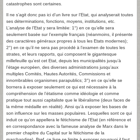
catastrophes sont certaines.
Il ne s’agit donc pas ici d’un livre sur l’Etat, qui analyserait toutes
ses déterminations, fonctions, moyens, institutions, etc.
L’analyse de l’Etat y sera limitée: 1°) en ce qu’elle sera
seulement basée sur l’exemple français (néanmoins, il présente
des caractères généraux propres à tous les Etats modernes);
2°) en ce qu’il ne sera pas procédé à l’examen de toutes les
strates, et leurs rapports, qui composent le gigantesque
millefeuille qu’est cet Etat, depuis les municipalités jusqu’à
l’étage européen, des diverses administrations jusqu’aux
multiples Comités, Hautes Autorités, Commissions et
innombrables organismes parapublics; 3°) en ce qu’elle se
bornera à exposer seulement ce qui est nécessaire à la
compréhension de l’étatisme comme idéologie et comme
pratique tout aussi capitaliste que le libéralisme (deux faces de
la même médaille en réalité). Ainsi qu’à exposer les bases de
son influence sur les masses populaires. Lesquelles sont ce qui
induit ce qu’on appellera le fétichisme de l’Etat (en référence et
en correspondance avec la fameuse analyse de Marx dans le
premier chapitre du Capital sur le fétichisme de la
marchandise). Bref, ce livre se limite à exposer pourquoi il faut