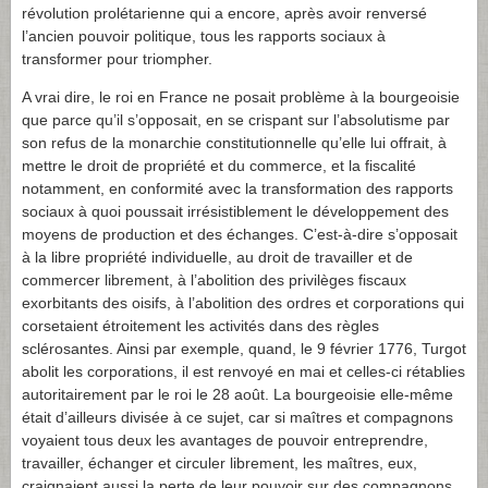
révolution prolétarienne qui a encore, après avoir renversé
l’ancien pouvoir politique, tous les rapports sociaux à
transformer pour triompher.
A vrai dire, le roi en France ne posait problème à la bourgeoisie
que parce qu’il s’opposait, en se crispant sur l’absolutisme par
son refus de la monarchie constitutionnelle qu’elle lui offrait, à
mettre le droit de propriété et du commerce, et la fiscalité
notamment, en conformité avec la transformation des rapports
sociaux à quoi poussait irrésistiblement le développement des
moyens de production et des échanges. C’est-à-dire s’opposait
à la libre propriété individuelle, au droit de travailler et de
commercer librement, à l’abolition des privilèges fiscaux
exorbitants des oisifs, à l’abolition des ordres et corporations qui
corsetaient étroitement les activités dans des règles
sclérosantes. Ainsi par exemple, quand, le 9 février 1776, Turgot
abolit les corporations, il est renvoyé en mai et celles-ci rétablies
autoritairement par le roi le 28 août. La bourgeoisie elle-même
était d’ailleurs divisée à ce sujet, car si maîtres et compagnons
voyaient tous deux les avantages de pouvoir entreprendre,
travailler, échanger et circuler librement, les maîtres, eux,
craignaient aussi la perte de leur pouvoir sur des compagnons